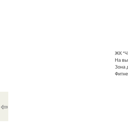
ЖК "Ч
На вы
Зона 
Фитне
⇦