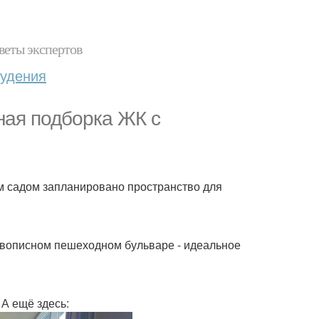
веты экспертов
худения
сная подборка ЖК с
им садом запланировано пространство для
живописном пешеходном бульваре - идеальное
 А ещё здесь: