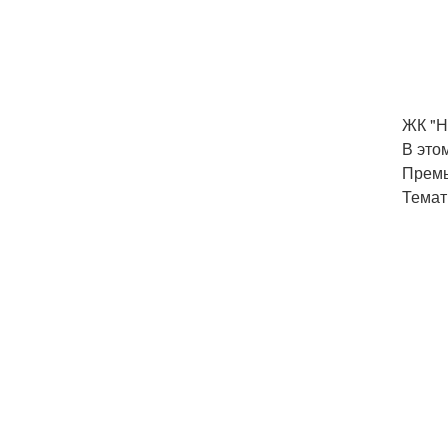
ЖК "Н
В это
Премь
Темат