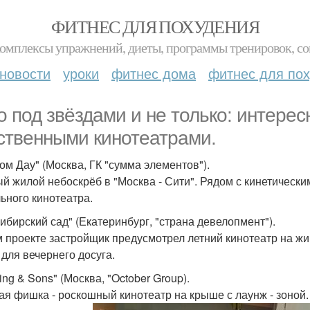
ФИТНЕС ДЛЯ ПОХУДЕНИЯ
комплексы упражнений, диеты, программы тренировок, со
новости
уроки
фитнес дома
фитнес для по
о под звёздами и не только: интере
ственными кинотеатрами.
ом Дау" (Москва, ГК "сумма элементов").
й жилой небоскрёб в "Москва - Сити". Рядом с кинетическ
ьного кинотеатра.
ибирский сад" (Екатеринбург, "страна девелопмент").
м проекте застройщик предусмотрел летний кинотеатр на 
 для вечернего досуга.
ng & Sons" (Москва, "October Group).
ая фишка - роскошный кинотеатр на крыше с лаунж - зоной.