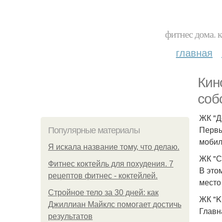
фитнес дома. 
главная
Кин
соб
ЖК "Д
Первы
Популярные материалы
мобил
Я искала название тому, что делаю.
ЖК "С
Фитнес коктейль для похудения. 7
В это
рецептов фитнес - коктейлей.
место
Стройное тело за 30 дней: как
ЖК "Ki
Джиллиан Майклс помогает достичь
Главн
результатов