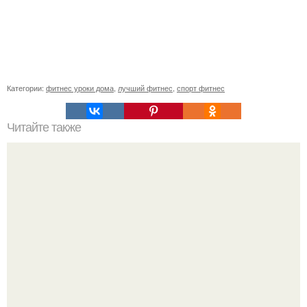
Категории:
фитнес уроки дома
,
лучший фитнес
,
спорт фитнес
Читайте также
Упражнения для подтяжки лица. 8 действенных
упражнений для подтяжки овала лица.