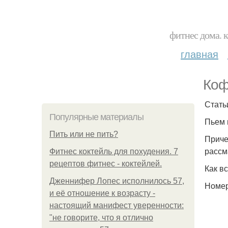
фитнес дома. 
главная
Коф
Стать
Популярные материалы
Пьем 
Пить или не пить?
Приче
рассм
Фитнес коктейль для похудения. 7
рецептов фитнес - коктейлей.
Как в
Дженнифер Лопес исполнилось 57,
Номер
и её отношение к возрасту -
настоящий манифест уверенности:
"не говорите, что я отлично