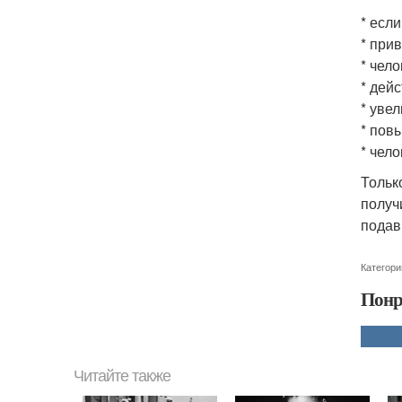
* есл
* при
* чел
* дей
* уве
* пов
* чел
Тольк
получ
подав
Категори
Понр
Читайте также