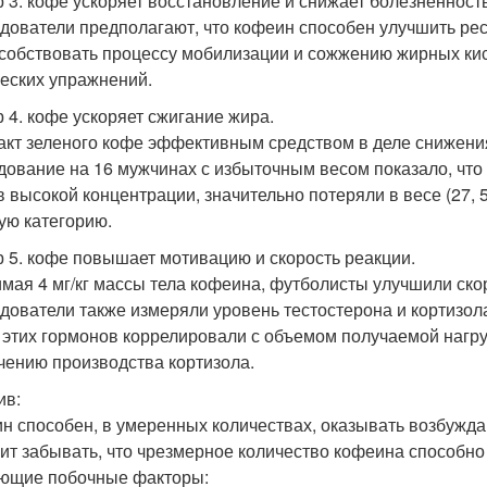
 3. кофе ускоряет восстановление и снижает болезненност
дователи предполагают, что кофеин способен улучшить рес
собствовать процессу мобилизации и сожжению жирных кис
еских упражнений.
 4. кофе ускоряет сжигание жира.
акт зеленого кофе эффективным средством в деле снижения
дование на 16 мужчинах с избыточным весом показало, что
в высокой концентрации, значительно потеряли в весе (27
ую категорию.
 5. кофе повышает мотивацию и скорость реакции.
мая 4 мг/кг массы тела кофеина, футболисты улучшили скор
дователи также измеряли уровень тестостерона и кортизол
) этих гормонов коррелировали с объемом получаемой нагруз
чению производства кортизола.
ив:
н способен, в умеренных количествах, оказывать возбужд
оит забывать, что чрезмерное количество кофеина способно
ющие побочные факторы: