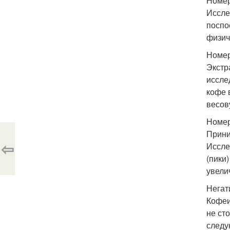
Номер
Иссле
поспо
физич
Номер
Экстр
иссле
кофе 
весов
Номер
Прини
⇦
Иссле
(пики
увели
Негат
Кофеи
не ст
следу