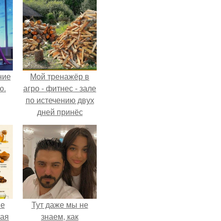
ние
Мой тренажёр в
ю.
агро - фитнес - зале
по истечению двух
дней принёс
ощутимый
результат.
не
Тут даже мы не
ная
знаем, как