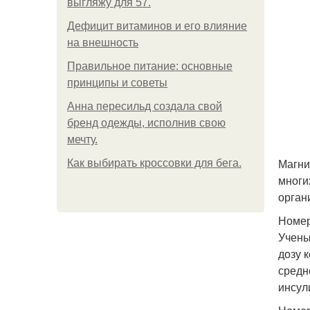
выгляжу для 57.
Дефицит витаминов и его влияние
на внешность
Правильное питание: основные
принципы и советы
Анна пересильд создала свой
бренд одежды, исполнив свою
мечту.
Магни
Как выбирать кроссовки для бега.
многи
орган
Номер
Учены
дозу 
средн
инсул