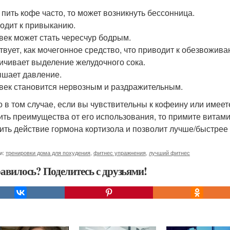
и пить кофе часто, то может возникнуть бессонница.
водит к привыканию.
овек может стать чересчур бодрым.
ствует, как мочегонное средство, что приводит к обезвожива
личивает выделение желудочного сока.
ышает давление.
овек становится нервозным и раздражительным.
о в том случае, если вы чувствительны к кофеину или имеет
ить преимущества от его использования, то примите витам
ить действие гормона кортизола и позволит лучше/быстрее
и:
тренировки дома для похудения
,
фитнес упражнения
,
лучший фитнес
авилось? Поделитесь с друзьями!