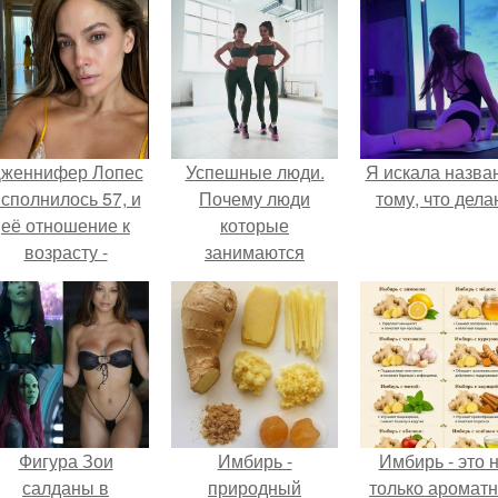
женнифер Лопес
Успешные люди.
Я искала назва
сполнилось 57, и
Почему люди
тому, что дела
её отношение к
которые
возрасту -
занимаются
настоящий
спортом всегда
манифест
будут успешные и
уверенности: "не
востребованные в
говорите, что я
любой сфере
отлично выгляжу
деятельности.
для 57.
Фигура Зои
Имбирь -
Имбирь - это 
салданы в
природный
только аромат