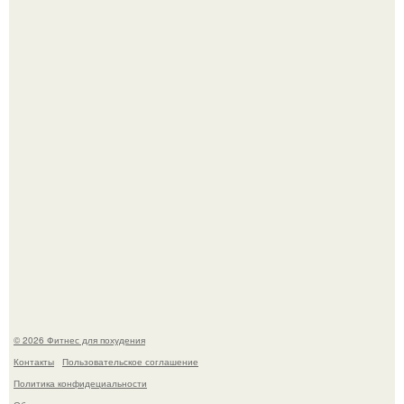
Как накачать ягодицы и не угробить суставы.
Имбирь - это не только ароматная специя, но и отличный
ингредиент для полезных напитков и блюд.
© 2026 Фитнес для похудения
Контакты
Пользовательское соглашение
Политика конфидециальности