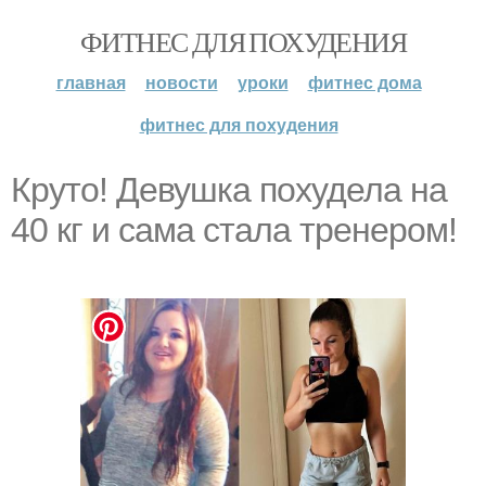
ФИТНЕС ДЛЯ ПОХУДЕНИЯ
главная
новости
уроки
фитнес дома
фитнес для похудения
Круто! Девушка похудела на
40 кг и сама стала тренером!