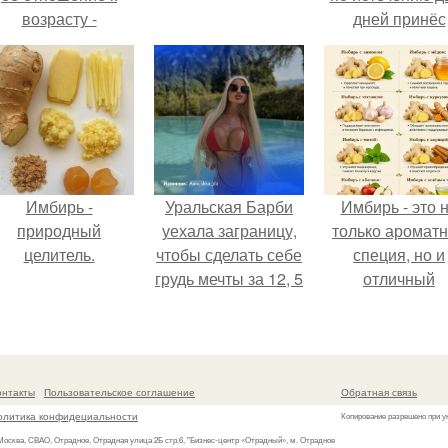
возрасту -
дней принёс
настоящий
ощутимый
манифест
результат.
уверенности: "не
говорите, что я
отлично выгляжу
для 57.
Имбирь -
Уральская Барби
Имбирь - это 
природный
уехала заграницу,
только аромат
целитель.
чтобы сделать себе
специя, но и
грудь мечты за 12, 5
отличный
тыс.
ингредиент д
полезных напит
и блюд.
онтакты
Пользовательское соглашение
Обратная связь
олитика конфидециальности
Копирование разрешено при у
 Москва, СВАО, Отрадное, Отрадная улица 2Б стр.6, "Бизнес-центр «Отрадный», м. Отрадное