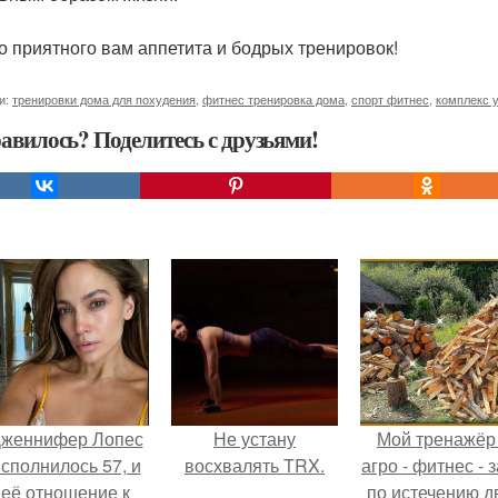
то приятного вам аппетита и бодрых тренировок!
и:
тренировки дома для похудения
,
фитнес тренировка дома
,
спорт фитнес
,
комплекс 
авилось? Поделитесь с друзьями!
женнифер Лопес
Не устану
Мой тренажёр
сполнилось 57, и
восхвалять TRX.
агро - фитнес - 
её отношение к
по истечению д