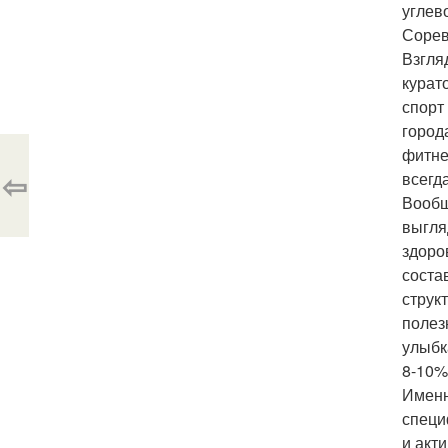
углев
Сорев
Взгля
курат
спорт
города
фитне
⇦
всегд
Вообщ
выгля
здоро
соста
струк
полез
улыбк
8-10%
Именн
специ
и акт