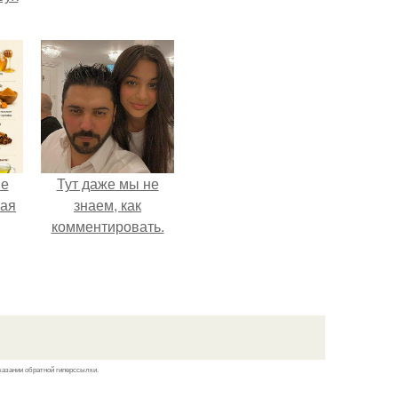
не
Тут даже мы не
ная
знаем, как
комментировать.
ля
ков
казании обратной гиперссылки.