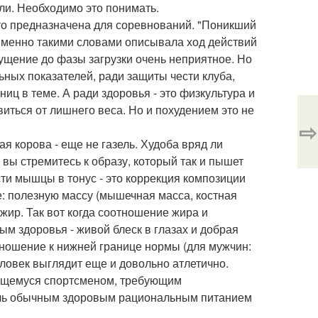
кли. Необходимо это понимать.
то предназначена для соревнований. "Поникший
 именно такими словами описывала ход действий
ущение до фазы загрузки очень неприятное. Но
льных показателей, ради защиты чести клуба,
аниц в теме. А ради здоровья - это физкультура и
иться от лишнего веса. Но и похудением это не
⇨
ая корова - еще не газель. Худоба вряд ли
 вы стремитесь к образу, который так и пышет
ти мышцы в тонус - это коррекция композиции
е: полезную массу (мышечная масса, костная
жир. Так вот когда соотношение жира и
м здоровья - живой блеск в глазах и добрая
отношение к нижней границе нормы (для мужчин:
еловек выглядит еще и довольно атлетично.
яющемуся спортсменом, требующим
ичь обычным здоровым рациональным питанием