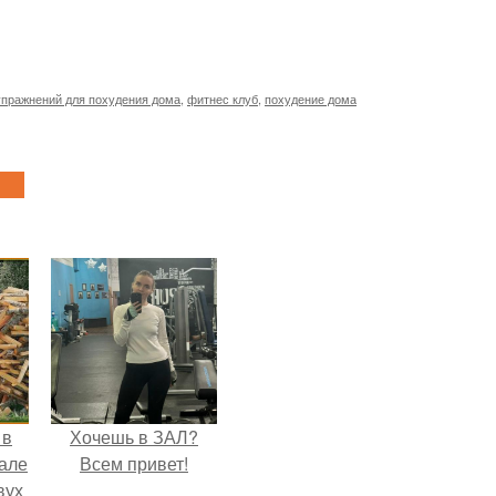
упражнений для похудения дома
,
фитнес клуб
,
похудение дома
 в
Хочешь в ЗАЛ?
зале
Всем привет!
вух