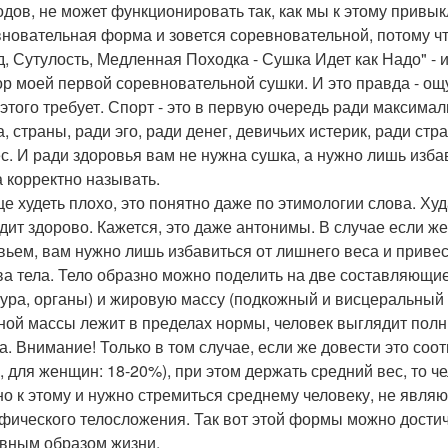
одов, не может функционировать так, как мы к этому привы
новательная форма и зовется соревновательной, потому ч
д, Сутулость, Медленная Походка - Сушка Идет как Надо" -
ор моей первой соревновательной сушки. И это правда - ощ
 этого требует. Спорт - это в первую очередь ради максима
, страны, ради эго, ради денег, девичьих истерик, ради стр
с. И ради здоровья вам не нужна сушка, а нужно лишь избав
а корректно называть.
е худеть плохо, это понятно даже по этимологии слова. Худ
дит здорово. Кажется, это даже антонимы. В случае если же
вьем, вам нужно лишь избавиться от лишнего веса и привес
ва тела. Тело образно можно поделить на две составляющи
тура, органы) и жировую массу (подкожный и висцеральный 
ной массы лежит в пределах нормы, человек выглядит полны
а. Внимание! Только в том случае, если же довести это со
, для женщин: 18-20%), при этом держать средний вес, то ч
о к этому и нужно стремиться среднему человеку, не явл
фического телосложения. Так вот этой формы можно дост
ивным образом жизни.