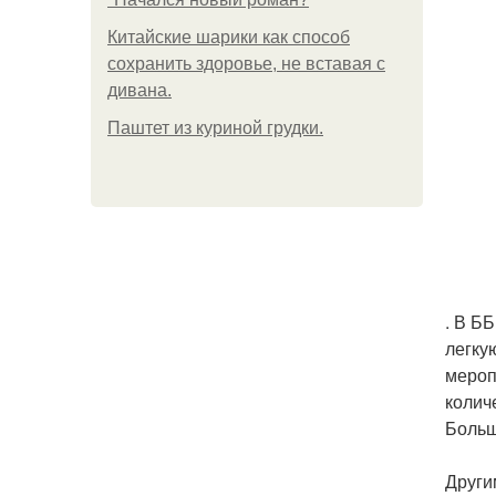
Китайские шарики как способ
сохранить здоровье, не вставая с
дивана.
Паштет из куриной грудки.
. В Б
легку
мероп
колич
Больш
Други