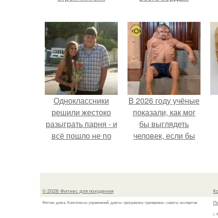
Одноклассники
В 2026 году учёные
решили жестоко
показали, как мог
разыграть парня - и
бы выглядеть
всё пошло не по
человек, если бы
плану.
его тело
эволюционировало
специально для
выживания в
© 2026 Фитнес для похудения
К
автокатастpoфах.
П
Фитнес дома. Комплексы упражнений, диеты, программы тренировок, советы экспертов
г.