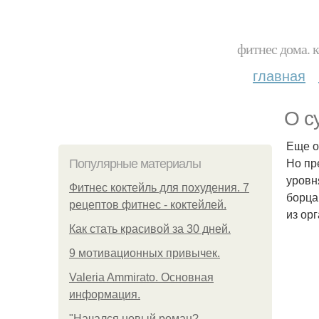
фитнес дома. 
главная
О с
Еще о
Но пр
Популярные материалы
уровн
Фитнес коктейль для похудения. 7
борца
рецептов фитнес - коктейлей.
из ор
Как стать красивой за 30 дней.
9 мотивационных привычек.
Valeria Ammirato. Основная
информация.
"Начался новый роман?