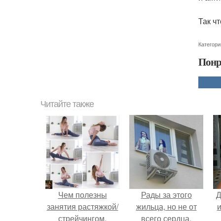
Так ч
Категори
Понр
Читайте также
Чем полезны
Рады за этого
Д
занятия растяжкой/
жильца, но не от
и
стрейчингом.
всего сердца.