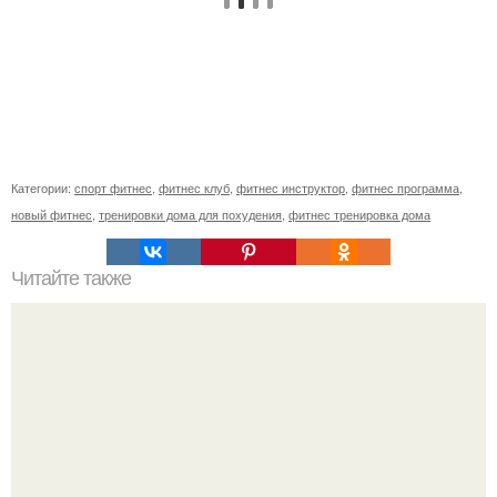
Категории:
спорт фитнес
,
фитнес клуб
,
фитнес инструктор
,
фитнес программа
,
новый фитнес
,
тренировки дома для похудения
,
фитнес тренировка дома
Читайте также
Привыкание мышц к нагрузкам. Адаптация мышц к