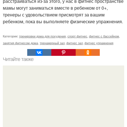
расстраиваться из-за этого, у нас в фитнес пространстве
мамы могут заниматься вместе в ребенком от 0+,
тренеры с удовольствием присмотрят за вашим
ребенком, пока вы выполняете физические упражнения.
Категории:
тренировки дома для похудения
,
спорт фитнес
,
фитнес с бассейном
,
занятия фитнесом дома
,
тренажерный зал
,
фитнес зал
,
фитнес упражнения
Читайте также
Куда сходить в Тюмени. 20 Лучших мест в Тюмени, куда
можно сходить с маленьким ребенком