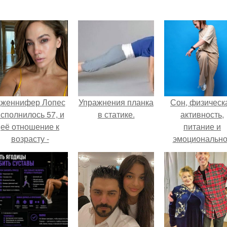
женнифер Лопес
Упражнения планка
Сон, физическ
сполнилось 57, и
в статике.
активность,
её отношение к
питание и
возрасту -
эмоциональн
настоящий
состояние!
манифест
уверенности: "не
говорите, что я
отлично выгляжу
для 57.