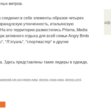
тных метров.
к соединил в себе элементы образов четырех
⇨
французскую утонченность, итальянскую
 На его территории разместились Prisma, Media
арк активного отдыха для всей семьи Angry Birds
", "Л'этуаль", "спортмастер" и другие
а. Здесь представлены такие лидеры в одежде,
ражнений для похудения дома
,
фитнес уроки дома
,
фитнес клуб
,