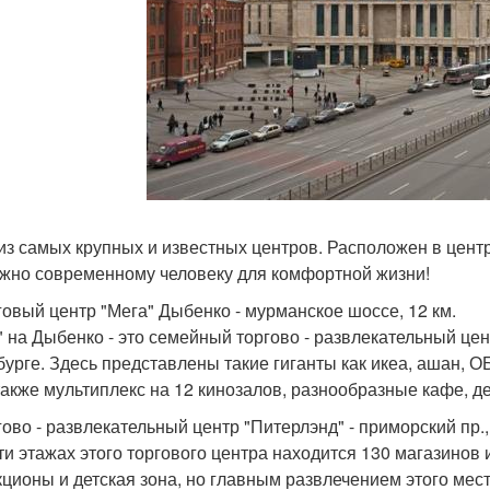
из самых крупных и известных центров. Расположен в центр
ужно современному человеку для комфортной жизни!
рговый центр "Мега" Дыбенко - мурманское шоссе, 12 км.
" на Дыбенко - это семейный торгово - развлекательный це
бурге. Здесь представлены такие гиганты как икеа, ашан, 
также мультиплекс на 12 кинозалов, разнообразные кафе, д
гово - развлекательный центр "Питерлэнд" - приморский пр., 
ти этажах этого торгового центра находится 130 магазинов
кционы и детская зона, но главным развлечением этого ме