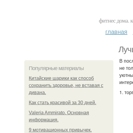
фитнес дома. 
главная
Луч
В пос
не то
Популярные материалы
уютны
Китайские шарики как способ
интер
сохранить здоровье, не вставая с
1. тор
дивана.
Как стать красивой за 30 дней.
Valeria Ammirato. Основная
информация.
9 мотивационных привычек.