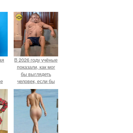
ая
В 2026 году учёные
показали, как мог
бы выглядеть
ое
человек, если бы
его тело
эволюционировало
специально для
выживания в
автокатастpoфах.