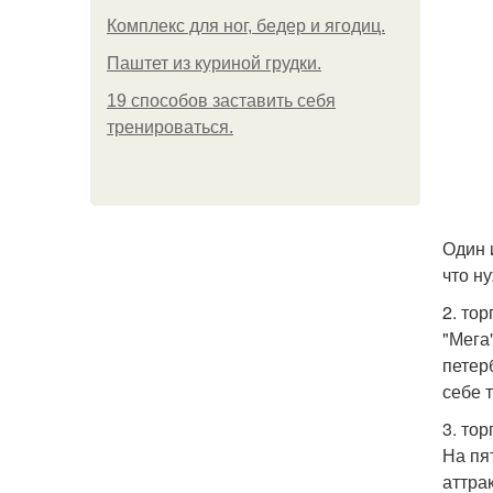
Комплекс для ног, бедер и ягодиц.
Паштет из куриной грудки.
19 способов заставить себя
тренироваться.
Один 
что н
2. то
"Мега
петер
себе 
3. тор
На пя
аттра