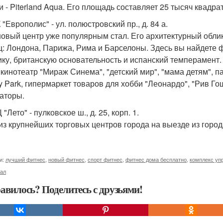
и - Piterland Aqua. Его площадь составляет 25 тысяч квадра
 "Европолис" - ул. полюстровский пр., д. 84 а.
новый центр уже популярным стал. Его архитектурный обли
ц: Лондона, Парижа, Рима и Барселоны. Здесь вы найдете 
ику, британскую основательность и испанский темперамент.
, кинотеатр "Мираж Синема", "детский мир", "мама детям", п
ty Park, гипермаркет товаров для хобби "Леонардо", "Рив Гош
аторы.
 "Лето" - пулковское ш., д. 25, корп. 1.
из крупнейших торговых центров города на выезде из город
и:
лучший фитнес
,
новый фитнес
,
спорт фитнес
,
фитнес дома бесплатно
,
комплекс уп
зал
авилось? Поделитесь с друзьями!