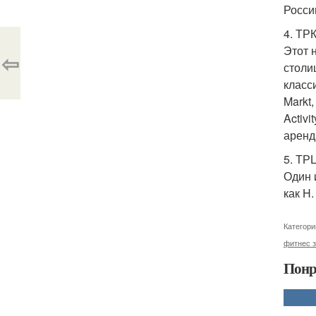
Росси
4. ТРК
Этот 
⇦
столи
класс
Markt
Activi
аренд
5. ТРЦ
Один 
как H.
Категори
фитнес 
Понр