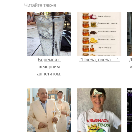
Читайте также
Боремся с
-"Пчела, пчела …".
Д
вечерним
и
аппетитом.