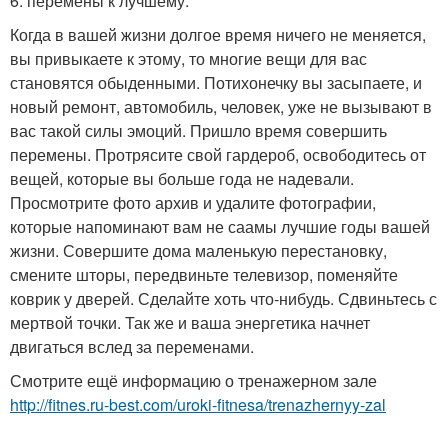
6. перемены к лучшему.
Когда в вашей жизни долгое время ничего не меняется,
вы привыкаете к этому, то многие вещи для вас
становятся обыденными. Потихонечку вы засыпаете, и
новый ремонт, автомобиль, человек, уже не вызывают в
вас такой силы эмоций. Пришло время совершить
перемены. Протрясите свой гардероб, освободитесь от
вещей, которые вы больше года не надевали.
Просмотрите фото архив и удалите фотографии,
которые напоминают вам не саамы лучшие годы вашей
жизни. Совершите дома маленькую перестановку,
смените шторы, передвиньте телевизор, поменяйте
коврик у дверей. Сделайте хоть что-нибудь. Сдвиньтесь с
мертвой точки. Так же и ваша энергетика начнет
двигаться вслед за переменами.
Смотрите ещё информацию о тренажерном зале
http://fitnes.ru-best.com/uroki-fitnesa/trenazhernyy-zal