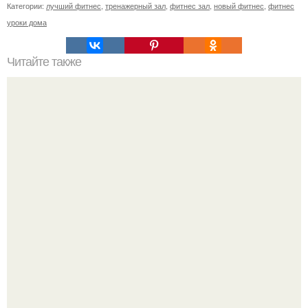
Категории:
лучший фитнес
,
тренажерный зал
,
фитнес зал
,
новый фитнес
,
фитнес
уроки дома
Читайте также
Полезно знать! Не ешьте это.