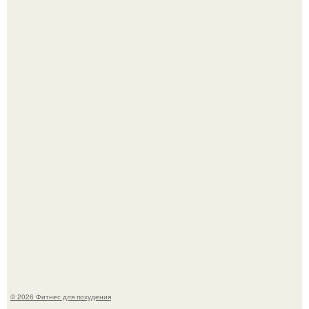
Возможно, тут есть люди с медицинским образованием,
подскажите, что делать!
Я - Эльвина Кузнецова, тренер групповых фитнес
тренировок разных направлений.
© 2026 Фитнес для похудения