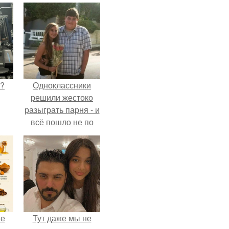
Л?
Одноклассники
решили жестоко
разыграть парня - и
всё пошло не по
плану.
не
Тут даже мы не