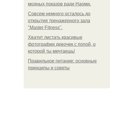
модных показов ради Наоми.
Совсем немного осталось до
открытия тренажерного зала
"Master Fitness".
Хватит листать красивые
фотографии девочек с попой, о
которой ты мечтаешь!
Правильное питание: основные
принципы и советы