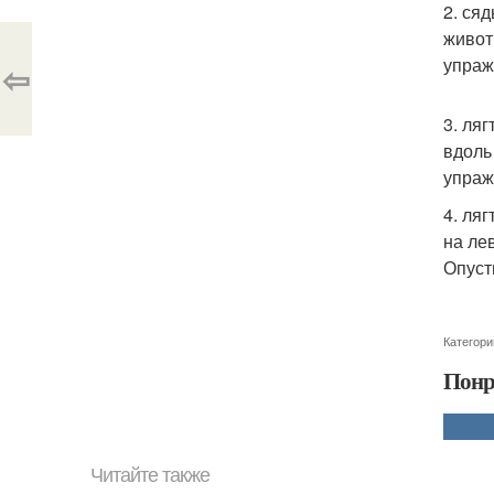
2. ся
живот
упраж
⇦
3. ля
вдоль
упраж
4. ля
на ле
Опуст
Категори
Понр
Читайте также