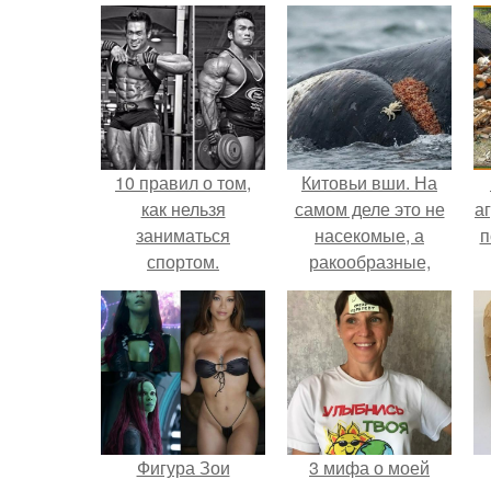
10 правил о том,
Китовьи вши. На
как нельзя
самом деле это не
аг
заниматься
насекомые, а
п
спортом.
ракообразные,
относящиеся к
бокоплавам.
Фигура Зои
3 мифа о моей