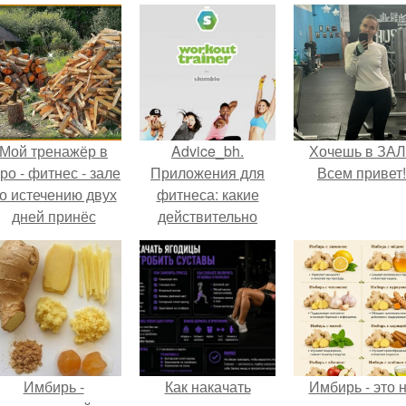
Мой тренажёр в
Advice_bh.
Хочешь в ЗА
ро - фитнес - зале
Приложения для
Всем привет!
о истечению двух
фитнеса: какие
дней принёс
действительно
ощутимый
работают?
результат.
Имбирь -
Как накачать
Имбирь - это 