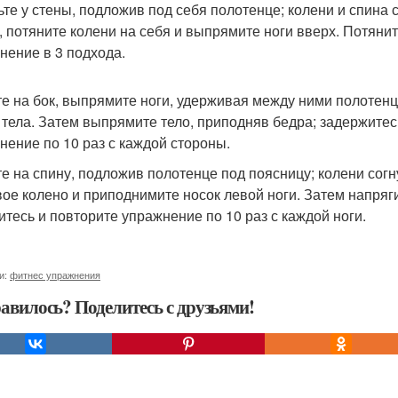
дьте у стены, подложив под себя полотенце; колени и спина 
, потяните колени на себя и выпрямите ноги вверх. Потянит
нение в 3 подхода.
гте на бок, выпрямите ноги, удерживая между ними полотен
 тела. Затем выпрямите тело, приподняв бедра; задержитес
нение по 10 раз с каждой стороны.
гте на спину, подложив полотенце под поясницу; колени согн
вое колено и приподнимите носок левой ноги. Затем напряг
итесь и повторите упражнение по 10 раз с каждой ноги.
и:
фитнес упражнения
авилось? Поделитесь с друзьями!