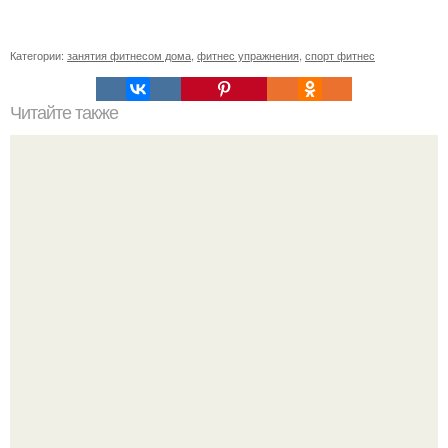
Категории:
занятия фитнесом дома
,
фитнес упражнения
,
спорт фитнес
Читайте также
Сколько раз нужно делать планку, чтобы похудеть.
Сколько раз в день делать планку —, чтобы был
результат для похудения