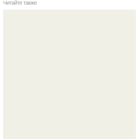
Читайте также
Куда сходить в Тюмени. 20 Лучших мест в Тюмени, куда
можно сходить с маленьким ребенком
Китовьи вши. На самом деле это не насекомые, а
ракообразные, относящиеся к бокоплавам.