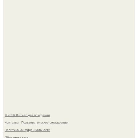
Уральская Барби уехала заграницу, чтобы сделать себе
грудь мечты за 12, 5 тыс.
Тут даже мы не знаем, как комментировать.
© 2026 Фитнес для похудения
Контакты
Пользовательское соглашение
Политика конфидециальности
Обратная связь