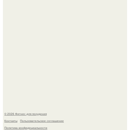
Сон, физическая активность, питание и эмоциональное
состояние!
Хочешь в ЗАЛ? Всем привет!
© 2026 Фитнес для похудения
Контакты
Пользовательское соглашение
Политика конфидециальности