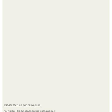
Я - Эльвина Кузнецова, тренер групповых фитнес
тренировок разных направлений.
Произошел странный инцидент, связанный с казахским
деликатесом.
© 2026 Фитнес для похудения
Контакты
Пользовательское соглашение