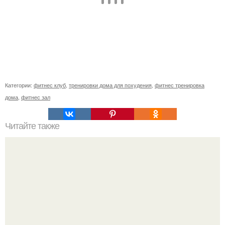
Категории:
фитнес клуб
,
тренировки дома для похудения
,
фитнес тренировка
дома
,
фитнес зал
Читайте также
Только у нас в 18: 10 Super Strong and Step (силовая степ