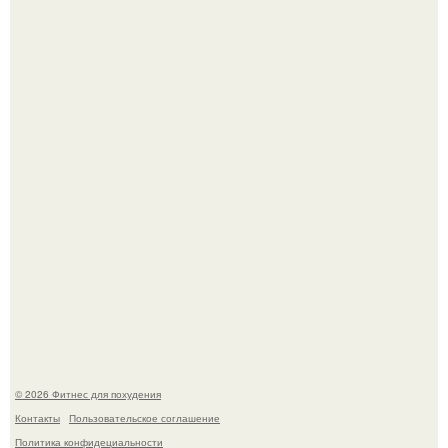
Тут даже мы не знаем, как комментировать.
Сергей соседов показал свою скромную дачу - и удивил
поклонников.
© 2026 Фитнес для похудения
Контакты
Пользовательское соглашение
Политика конфидециальности