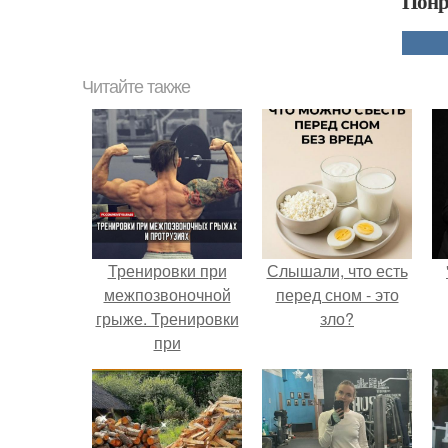
Понр
Читайте также
Тренировки при
Слышали, что есть
межпозвоночной
перед сном - это
грыже. Тренировки
зло?
при
межпозвоночных
грыжах и
протрузиях.