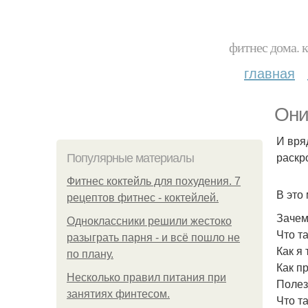
фитнес дома. 
главная
Они
И вря
раскр
Популярные материалы
Фитнес коктейль для похудения. 7
В это
рецептов фитнес - коктейлей.
Зачем
Одноклассники решили жестоко
Что т
разыграть парня - и всё пошло не
Как я
по плану.
Как п
Несколько правил питания при
Полез
занятиях финтесом.
Что т