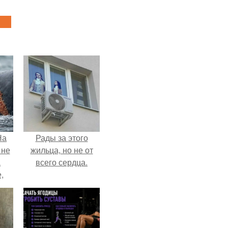
На
Рады за этого
 не
жильца, но не от
а
всего сердца.
,
к