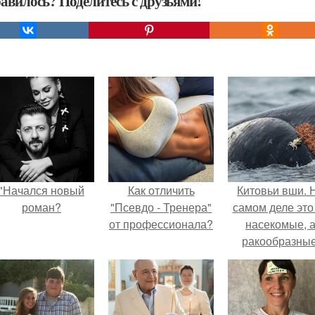
авилось? Поделитесь с друзьями!
"Начался новый
Как отличить
Китовьи вши. 
роман?
"Псевдо - Тренера"
самом деле это
от профессионала?
насекомые, 
ракообразные
относящиеся 
бокоплавам.