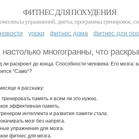
ФИТНЕС ДЛЯ ПОХУДЕНИЯ
комплексы упражнений, диеты, программы тренировок, со
новости
уроки
фитнес дома
фитнес для по
 настолько многогранны, что раскрыв
д ли раскроют до конца. Способности человека. Его мозга: к
оется "Само"?
 месяце я расскажу:
 тренировать память и всем ли это нужно.
акое эффективная память.
 тренером интеллекта и развития памяти стала.
рокачивать мозг без напряга.
ные упражнения для мозга.
акое фитнес для мозга.