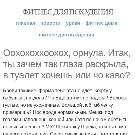
ФИТНЕС ДЛЯ ПОХУДЕНИЯ
главная
новости
уроки
фитнес дома
фитнес для похудения
Оохохоххоохох, орнула. Итак,
ты зачем так глаза раскрыла,
в туалет хочешь или чо каво?
Брови такииие, форма тебе эта не идёт. Кофту у
бабушки спиздила? Чо Ещё ватник не надела? Волосы
густые, но не ухоженные. Большой лоб, мб челку
примеришь? Нос вроде нормальный. Мешки под
глазами наполнены кончой или батя по ночам ебет и ты
не высыпаешься? Мб? Щеки как у Шрека, та и ты сама
на него похожа, лул. Сисек сисек не вижу. , что толстая,