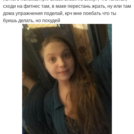
сходи на фитнес там, в маке перестань жрать, ну или там
дома упражнения поделай, крч мне поебать что ты
буишь делать, но похудей