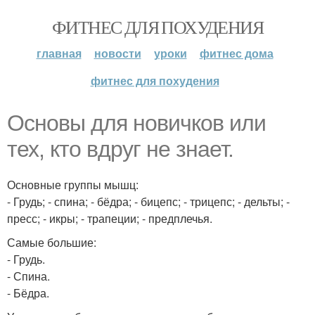
ФИТНЕС ДЛЯ ПОХУДЕНИЯ
главная
новости
уроки
фитнес дома
фитнес для похудения
Основы для новичков или
тех, кто вдруг не знает.
Основные группы мышц:
- Грудь; - спина; - бёдра; - бицепс; - трицепс; - дельты; -
пресс; - икры; - трапеции; - предплечья.
Самые большие:
- Грудь.
- Спина.
- Бёдра.