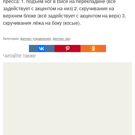
пресса: 1. подъём ног в Висе на перекладине (всё
задействует с акцентом на низ) 2. скручивания на
верхнем блоке (всё задействует с акцентом на верх) 3.
скручивания лёжа на боку (косые).
Категории:
фитнес упражнения
,
фитнес зал
Читайте также
Куда сходить в Тюмени. 20 Лучших мест в Тюмени, куда
можно сходить с маленьким ребенком