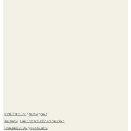
Уральская Барби уехала заграницу, чтобы сделать себе
грудь мечты за 12, 5 тыс.
Не зря её попу считают лучшей в мире.
© 2026 Фитнес для похудения
Контакты
Пользовательское соглашение
Политика конфидециальности