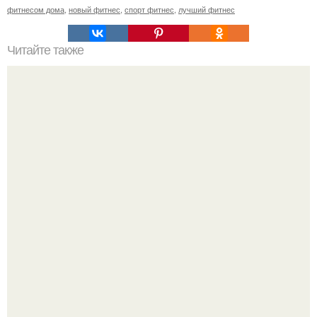
фитнесом дома
,
новый фитнес
,
спорт фитнес
,
лучший фитнес
Читайте также
31 день до стройности.