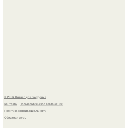
Сергей соседов показал свою скромную дачу - и удивил
поклонников.
Произошел странный инцидент, связанный с казахским
деликатесом.
© 2026 Фитнес для похудения
Контакты
Пользовательское соглашение
Политика конфидециальности
Обратная связь