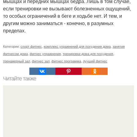
мышцах и передних мышцах бедра. Лишь в том случае,
если тренировки не вызывают болезненных ощущений,
то особых ограничений в беге и ходьбе нет. И тем, и
другим можно заниматься - конечно, в разумных
пределах.
Категории:
спорт фитнес
,
комплекс упражнений для похудения дома
,
занятия
фитнесом дома
,
фитнес упражнения
,
тренировки дома для похудения
,
тренажерный зал
,
фитнес зал
,
фитнес программа
,
лучший фитнес
Читайте также
Тренировка для красивых рук?