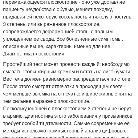
перемежающееся плоскостопие - оно уже доставляет
пациенту неудобства с обувью, меняет походку,
придавая ей некоторую косолапость и тяжелую поступь.
3 степень, или выраженное плоскостопие,
сопровождается деформацией стопы с полным
уплощением ее свода. Все болезненные симптомы,
описанные выше, характерны именно для нее.
Диагностика плоскостопия.
Простейший тест может провести каждый: необходимо
смазать стопы жирным кремом и встать на лист бумаги.
Вес тела должен равномерно распределиться по стопе.
После этого смотрят отпечатки в проходящем свете -
чем меньше выемка на отпечатке и шире жирные пятна -
тем сильнее выражено плоскостопие.
Поскольку юношей с плоскостопием 3 степени не берут
в армию, диагностика этого заболевания у призывников
требует особой тщательности. Самые современные ее
методы используют компьютерный анализ цифровых
фото стопы, позволяющий определить величину угла и