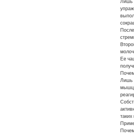
Лишь 
упраж
выпол
сокра
После
стрем
Второ
молоч
Ее ча
получ
Почем
Лишь 
мышц,
реаги
Собст
актив
таких
Приме
Почем