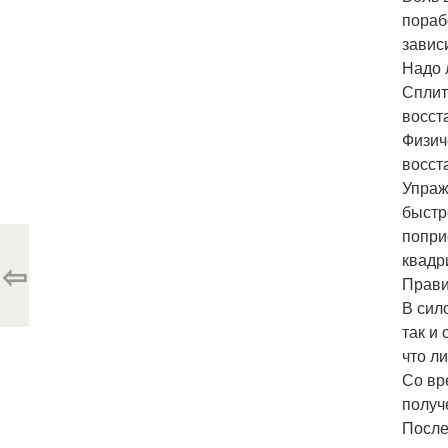
пораб
завис
Надо 
Сплит
восст
Физич
восст
Упраж
быстр
попри
квадр
⇦
Прави
В сило
так и
что л
Со вр
получ
После