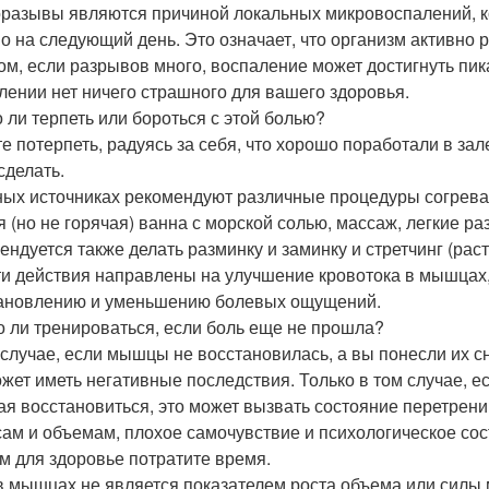
разывы являются причиной локальных микровоспалений, ко
о на следующий день. Это означает, что организм активно 
ом, если разрывов много, воспаление может достигнуть пика
лении нет ничего страшного для вашего здоровья.
 ли терпеть или бороться с этой болью?
е потерпеть, радуясь за себя, что хорошо поработали в зал
сделать.
ных источниках рекомендуют различные процедуры согреваю
я (но не горячая) ванна с морской солью, массаж, легкие 
ендуется также делать разминку и заминку и стретчинг (рас
ти действия направлены на улучшение кровотока в мышцах,
ановлению и уменьшению болевых ощущений.
 ли тренироваться, если боль еще не прошла?
 случае, если мышцы не восстановилась, а вы понесли их с
ожет иметь негативные последствия. Только в том случае, е
ая восстановиться, это может вызвать состояние перетрени
сам и объемам, плохое самочувствие и психологическое сост
м для здоровье потратите время.
в мышцах не является показателем роста объема или силы м