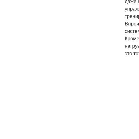
даже 
упраж
трени
Впроч
систе
Кроме
нагру
это т