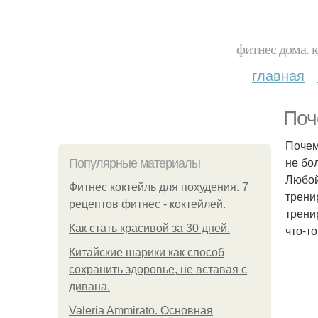
фитнес дома. 
главная
Поч
Почем
не бо
Популярные материалы
Любой
Фитнес коктейль для похудения. 7
трени
рецептов фитнес - коктейлей.
трени
Как стать красивой за 30 дней.
что-то
Китайские шарики как способ
сохранить здоровье, не вставая с
дивана.
Valeria Ammirato. Основная