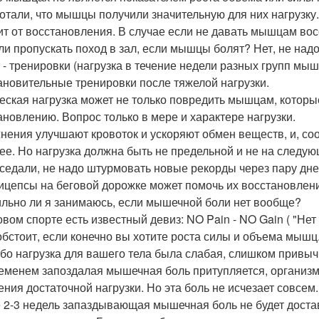
отали, что мышцы получили значительную для них нагрузку
ит от восстановления. В случае если не давать мышцам восс
ли пропускать поход в зал, если мышцы болят? Нет, не надо
 - тренировки (нагрузка в течение недели разных групп мы
ановительные тренировки после тяжелой нагрузки.
еская нагрузка может не только повредить мышцам, которые
ановлению. Вопрос только в мере и характере нагрузки.
нения улучшают кровоток и ускоряют обмен веществ, и, с
ее. Но нагрузка должна быть не предельной и не на следую
седали, не надо штурмовать новые рекорды через пару дней
ицепсы на беговой дорожке может помочь их восстановлен
льно ли я занимаюсь, если мышечной боли нет вообще?
вом спорте есть известный девиз: NO Pain - NO Gain ( "Нет 
 обстоит, если конечно вы хотите роста силы и объема мышц.
ибо нагрузка для вашего тела была слабая, слишком привыч
еменем запоздалая мышечная боль притупляется, организм 
ения достаточной нагрузки. Но эта боль не исчезает совсем.
 2-3 недель запаздывающая мышечная боль не будет достав