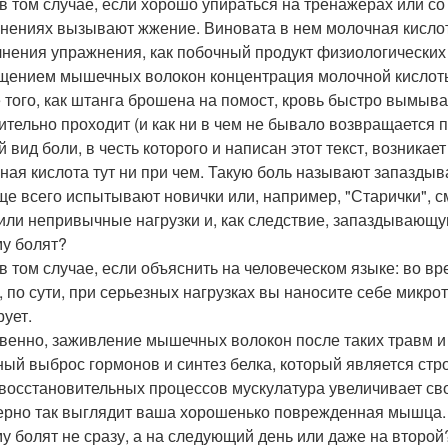
в том случае, если хорошо упираться на тренажерах или с
нениях вызывают жжение. Виновата в нем молочная кислот
нения упражнения, как побочный продукт физиологически
щением мышечных волокон концентрация молочной кислоты 
 того, как штанга брошена на помост, кровь быстро вымыв
ительно проходит (и как ни в чем не бывало возвращается 
й вид боли, в честь которого и написан этот текст, возника
ная кислота тут ни при чем. Такую боль называют запазд
ще всего испытывают новички или, например, "Старички", 
или непривычные нагрузки и, как следствие, запаздывающ
у болят?
в том случае, если объяснить на человеческом языке: во 
 по сути, при серьезных нагрузках вы наносите себе микро
рует.
венно, заживление мышечных волокон после таких травм и 
ный выброс гормонов и синтез белка, который является ст
 восстановительных процессов мускулатура увеличивает сво
рно так выглядит ваша хорошенько поврежденная мышца.
у болят не сразу, а на следующий день или даже на второй