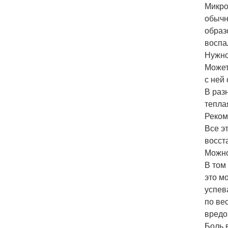
Микро
обычн
образ
воспа
Нужно
Может
с ней 
В раз
тепла
Реком
Все э
восст
Можно
В том
это м
успев
по ве
вредо
Боль 