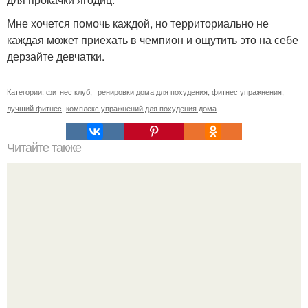
Мне хочется помочь каждой, но территориально не
каждая может приехать в чемпион и ощутить это на себе
дерзайте девчатки.
Категории:
фитнес клуб
,
тренировки дома для похудения
,
фитнес упражнения
,
лучший фитнес
,
комплекс упражнений для похудения дома
Читайте также
Можно ли есть дыню при похудении вечером. Похудение
с дыней