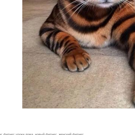
и:
фитнес уроки дома
,
новый фитнес
,
женский фитнес