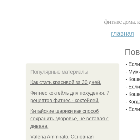
фитнес дома. 
главная
Пов
- Если
- Муж
Популярные материалы
- Кошк
Как стать красивой за 30 дней.
- Если
Фитнес коктейль для похудения. 7
- Кош
рецептов фитнес - коктейлей.
- Когд
- Есл
Китайские шарики как способ
сохранить здоровье, не вставая с
дивана.
Valeria Ammirato. Основная