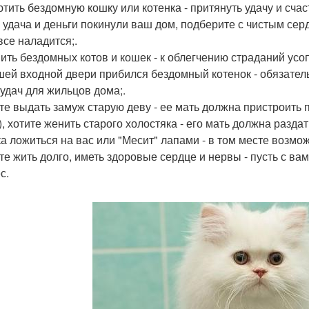
ютить бездомную кошку или котенка - притянуть удачу и счас
и удача и деньги покинули ваш дом, подберите с чистым сер
все наладится;.
мить бездомных котов и кошек - к облегчению страданий усо
ашей входной двери прибился бездомный котенок - обязательн
еудач для жильцов дома;.
ите выдать замуж старую деву - ее мать должна пристроить
), хотите женить старого холостяка - его мать должна раздат
ка ложиться на вас или "Месит" лапами - в том месте возмож
ите жить долго, иметь здоровые сердце и нервы - пусть с в
с.