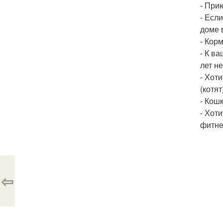
- При
- Есл
доме 
- Кор
- К в
лет н
- Хот
(котят
- Кош
- Хот
фитне
⇦