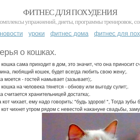
ФИТНЕС ДЛЯ ПОХУДЕНИЯ
комплексы упражнений, диеты, программы тренировок, со
новости
уроки
фитнес дома
фитнес для по
ерья о кошках.
 кошка сама приходит в дом, это значит, что она приносит сч
чина, любящий кошек, будет всегда любить свою жену;.
а моется - гостей намывает (зазывает);.
 кошка на человека тянется - обнову или выгоду сулит;.
ка считается хранительницей достатка;.
а кот чихает, ему надо говорить: "будь здоров! ", Тогда зубы б
и кот чихнет утром рядом с невестой накануне свадьбы, заму