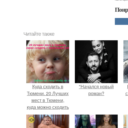
Понр
Читайте также
Куда сходить в
"Начался новый
Тюмени. 20 Лучших
роман?
с
мест в Тюмени,
куда можно сходить
с маленьким
ребенком