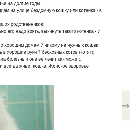
тье на долгие годы;.
дцем на улице бездомную кошку или котенка - в
пших родственников;.
о его надо взять, выкинуть такого котенка - 7
 по хорошим домам 7 никому не нужных кошек
ь в хорошие руки 7 бесхозных котов (котят);.
на болезнь и она ее лечит как может;.
ами всегда живет кошка. Женское здоровье
⇨