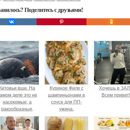
авилось? Поделитесь с друзьями!
Китовьи вши. На
Куриное Филе с
Хочешь в ЗА
амом деле это не
шампиньонами в
Всем привет!
насекомые, а
соусе для ПП-
ракообразные,
ужина.
относящиеся к
бокоплавам.