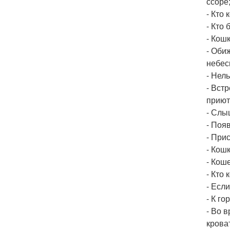
ссоре;
- Кто 
- Кто 
- Кошк
- Оби
небес
- Нель
- Вст
приют
- Слы
- Поя
- Прис
- Кош
- Кош
- Кто 
- Есл
- К г
- Во 
крова