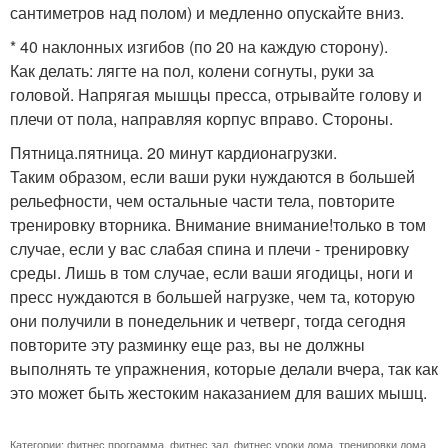
сантиметров над полом) и медленно опускайте вниз.
* 40 наклонных изгибов (по 20 на каждую сторону).
Как делать: лягте на пол, колени согнуты, руки за
головой. Напрягая мышцы пресса, отрывайте голову и
плечи от пола, направляя корпус вправо. Стороны.
Пятница.пятница. 20 минут кардионагрузки.
Таким образом, если ваши руки нуждаются в большей
рельефности, чем остальные части тела, повторите
тренировку вторника. Внимание внимание!только в том
случае, если у вас слабая спина и плечи - тренировку
среды. Лишь в том случае, если ваши ягодицы, ноги и
пресс нуждаются в большей нагрузке, чем та, которую
они получили в понедельник и четверг, тогда сегодня
повторите эту разминку еще раз, вы не должны
выполнять те упражнения, которые делали вчера, так как
это может быть жестоким наказанием для ваших мышц.
Категории:
фитнес программа
,
фитнес зал
,
фитнес уроки дома
,
тренировки дома