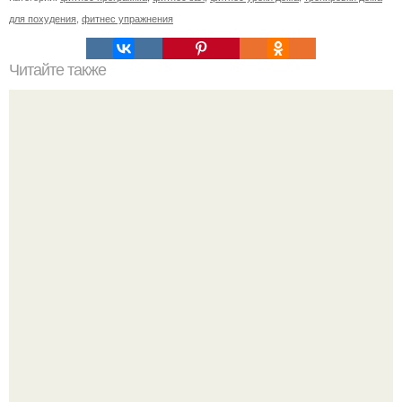
для похудения
,
фитнес упражнения
Читайте также
Углеводы после шести: есть или не есть?