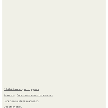
Имбирь - это не только ароматная специя, но и отличный
ингредиент для полезных напитков и блюд.
Сергей соседов показал свою скромную дачу - и удивил
поклонников.
© 2026 Фитнес для похудения
Контакты
Пользовательское соглашение
Политика конфидециальности
Обратная связь