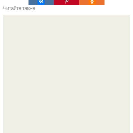
Читайте также
Куриное Филе с шампиньонами в соусе для ПП- ужина.
Хочешь в ЗАЛ? Всем привет!