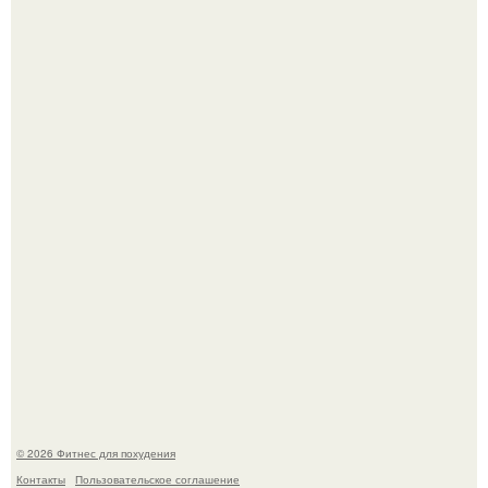
Имбирь - это не только ароматная специя, но и отличный
ингредиент для полезных напитков и блюд.
Возможно, тут есть люди с медицинским образованием,
подскажите, что делать!
© 2026 Фитнес для похудения
Контакты
Пользовательское соглашение