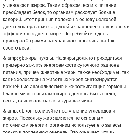
углеводов и жиров. Таким образом, если в питании
преобладает белок, то организм расходует больше
калорий. Этот принцип положен в основу белковой
диеты доктора аткинса, одной из наиболее популярных и
эффективных диет в мире. Потребляйте в день
примерно 2 грамма натурального протеина на 1 кг
своего веса.
& amp; gt; жиры нужны. На жиры должно приходиться
примерно 20-30% энергоемкости суточного рациона
питания, причем животные жиры также необходимы, так
как из холестерина животных жиров синтезируются
важнейшие анаболические и жиросжигающие гормоны.
Главными источниками жиров должны быть орехи,
семга, оливковое масло и куриные яйца.
& amp; gt; контролируйте поступление углеводов и
жиров. Поскольку жир является не основным
источником энергии, организм использует его запасы
только в последнюю очередь. Это означает, что вы