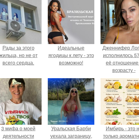
Рады за этого
Идеальные
Дженнифер Ло
жильца, но не от
ягодицы к лету - это
исполнилось 57
всего сердца.
возможно!
её отношение
возрасту -
настоящий
манифест
уверенности: "
говорите, что 
отлично выгля
для 57.
3 мифа о моей
Уральская Барби
Имбирь - это 
деятельности
уехала заграницу,
только аромат