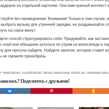
ардеров на отдельной картонке. Они вам нужный контекст з
йствуйте без промедления. Внимание! Только в том случае, 
 выбрать музыку для утренней зарядки, не раздумывайте с
нуть на сорок минут.
йдите способ структурировать себя. Придумайте, как застави
с-клуб или обещание кататься по утрам на велосипеде в па
ну для прогула найдете. Найдите занятие, которое ставит ва
ы не сможете пренебречь.
и:
новый фитнес
,
русский фитнес
,
фитнес дома музыка
,
фитнес зал
,
тренировки дома 
авилось? Поделитесь с друзьями!