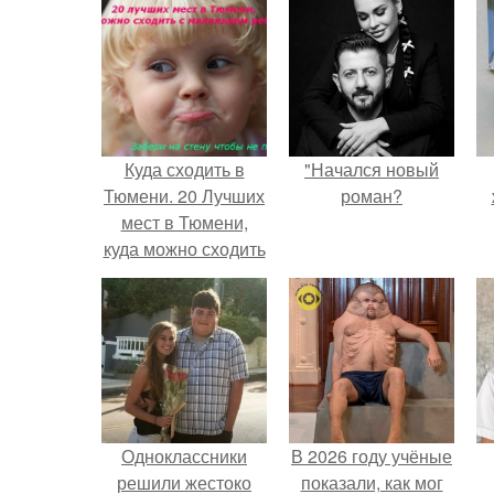
Куда сходить в
"Начался новый
Тюмени. 20 Лучших
роман?
мест в Тюмени,
куда можно сходить
с маленьким
ребенком
Одноклассники
В 2026 году учёные
решили жестоко
показали, как мог