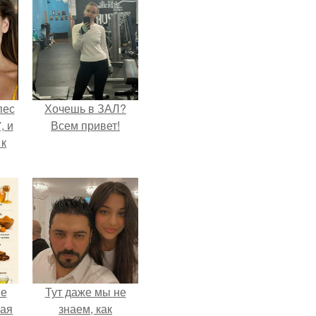
пес
Хочешь в ЗАЛ?
, и
Всем привет!
 к
не
я
жу
не
Тут даже мы не
ная
знаем, как