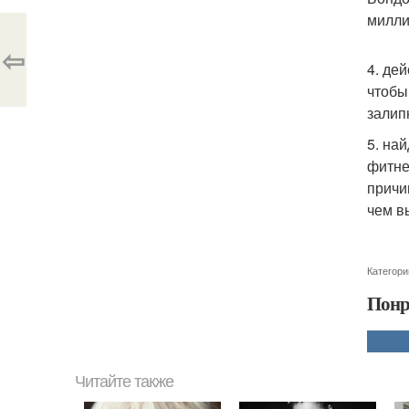
милли
⇦
4. де
чтобы
залип
5. на
фитне
причи
чем в
Категори
Понр
Читайте также