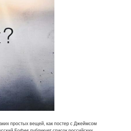
таких простых вещей, как постер с Джеймсом
усский Forbes публикует список российских