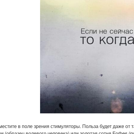
зместите в поле зрения стимуляторы. Польза будет даже от 
м (образец волевого человека) или золотая сотня Forbes (р