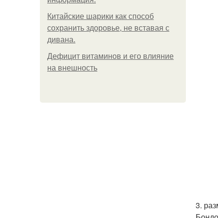
Китайские шарики как способ
сохранить здоровье, не вставая с
дивана.
Дефицит витаминов и его влияние
на внешность
3. ра
Бондо