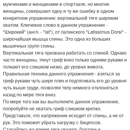
мужчинами и женщинами в спортзале, но многие
женщины, совершают одну и ту же ошибку в одном
конкретном упражнении: вертикальной тяге широким
хватом. Ключевое слово в данном упражнении -
"Широкий" (англ. - "lat"), от латинского "Latissimus Dorsi" -
широчайшая мышца спины. Это одна из больших
мышечных групп спины.
Вертикальная тяга призвана работать со спиной. Однако
часто женщины, тянут гриф вниз только одними руками и
толкают его слишком низко, до уровня живота.
Правильная техника данного упражнения - взяться за
гриф руками чуть шире плеч и подтягивать его до уровня
чуть выше груди, позволяя телу немного отклоняться
назад по мере тяги вниз.
По мере того как вы выполняете данное упражнение,
попробуйте не хватать гриф слишком крепко.
Представьте, что напряжение исходит от спины, а не от
рук. Это поможет убрать нагрузку с бицепсов.
Старайтесь во время тяги сводить Лопатки и