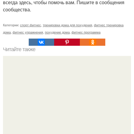
всегда здесь, чтобы помочь вам. Пишите в сообщения
сообщества.
Категории:
спорт фитнес
,
тренировки дома для похудения
,
фитнес тренировка
дома
,
фитнес упражнения
,
похудение дома
,
фитнес программа
Читайте также
Что такое клубная карта в фитнес-клубе.