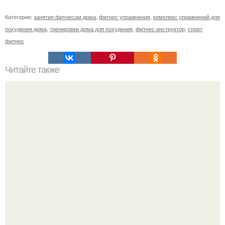
Категории:
занятия фитнесом дома
,
фитнес упражнения
,
комплекс упражнений для
похудения дома
,
тренировки дома для похудения
,
фитнес инструктор
,
спорт
фитнес
Читайте также
Простые и полезные белковые коктейли.