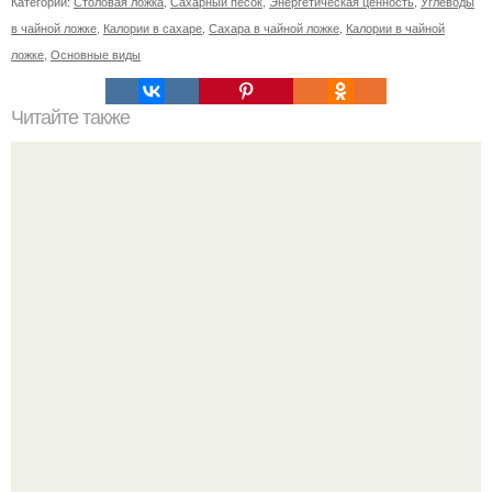
Категории:
Столовая ложка
,
Сахарный песок
,
Энергетическая ценность
,
Углеводы
в чайной ложке
,
Калории в сахаре
,
Сахара в чайной ложке
,
Калории в чайной
ложке
,
Основные виды
Читайте также
Худеем на 20 кг за месяц. Диета Минус 20 кг