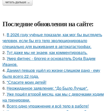
читать дальше →
Последние обновления на сайте:
1.
В 2026 году учёные показали, как мог бы выглядеть
человек, если бы его тело эволюционировало
специально для выживания в автокатастpoфах.
2.
Тут даже мы не знаем, как комментировать.
3.
Умер фитнес - блогер и основатель Do4a Вадим
Иванов.
4.
Даниил певцов ушёл из жизни слишком рано - ему
было всего 22 года.
5.
"Спасите моих детей!
6.
Неожиданное заявление: "До Было Лучше".
7.
Уже пошёл второй месяц, как мы с девочками ходим
на тренировки.
8.
Всего одно упражнение и всё тело в работе!