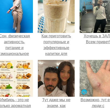
Сон, физическая
Как приготовить
Хочешь в ЗА
активность,
популярные и
Всем привет!
питание и
эффективные
эмоциональное
напитки для
состояние!
похудения!
Имбирь - это не
Тут даже мы не
Возможно, тут е
только ароматная
знаем, как
люди с