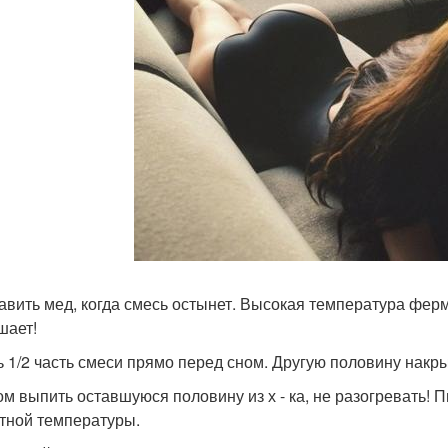
бавить мед, когда смесь остынет. Высокая температура фер
шает!
ть 1/2 часть смеси прямо перед сном. Другую половину накр
ром выпить оставшуюся половину из х - ка, не разогревать! 
тной температуры.