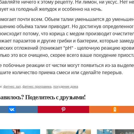
бавляйте ничего к этому рецепту. Ни лимон, ни уксус. Нет 
вует на голодный желудок и особенно на ночь.
омогает почти всем. Объем талии уменьшается до уменьшен
шению объёма талии приводит. Но достигнув определенного
роисходит потому, что корица с медом производит очистит
ожает паразитов и другие грибки и бактерии, которые зам
ческих отложений (понижает "рН" - щелочную реакцию крови
олько это все очищено, скорее всего ваше похудение приост
е побочные реакции от чистки могут появиться из-за выделен
шите количество приема смеси или сделайте перерыв.
и:
фитнес зал
,
фитнес программа
,
похудение дома
авилось? Поделитесь с друзьями!