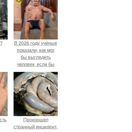
Л?
В 2026 году учёные
показали, как мог
бы выглядеть
человек, если бы
его тело
эволюционировало
специально для
выживания в
автокатастpoфах.
сть
Произошел
странный инцидент,