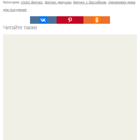
Категории:
спорт фитнес
,
фитнес девушки
,
фитнес с бассейном
,
тренировки дома
для похудения
Читайте также
Успешные люди. Почему люди которые занимаются
спортом всегда будут успешные и востребованные в
любой сфере деятельности.