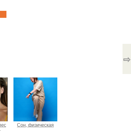
⇨
пес
Сон, физическая