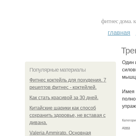
фитнес дома. 
главная
Тре
Один 
силов
Популярные материалы
мышц 
Фитнес коктейль для похудения. 7
рецептов фитнес - коктейлей.
Имея 
Как стать красивой за 30 дней.
полно
упраж
Китайские шарики как способ
сохранить здоровье, не вставая с
Категори
дивана.
дома
Valeria Ammirato. Основная