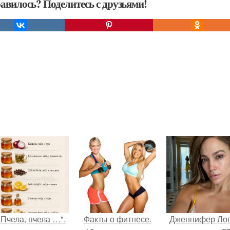
авилось? Поделитесь с друзьями!
"Пчела, пчела …".
Факты о фитнесе.
Дженнифер Ло