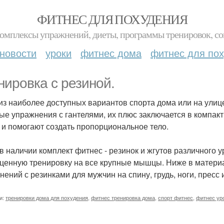
ФИТНЕС ДЛЯ ПОХУДЕНИЯ
комплексы упражнений, диеты, программы тренировок, со
новости
уроки
фитнес дома
фитнес для по
нировка с резиной.
из наиболее доступных вариантов спорта дома или на улице
ые упражнения с гантелями, их плюс заключается в компакт
и помогают создать пропорциональное тело.
в наличии комплект фитнес - резинок и жгутов различного у
ценную тренировку на все крупные мышцы. Ниже в матери
нений с резинками для мужчин на спину, грудь, ноги, пресс
и:
тренировки дома для похудения
,
фитнес тренировка дома
,
спорт фитнес
,
фитнес ур