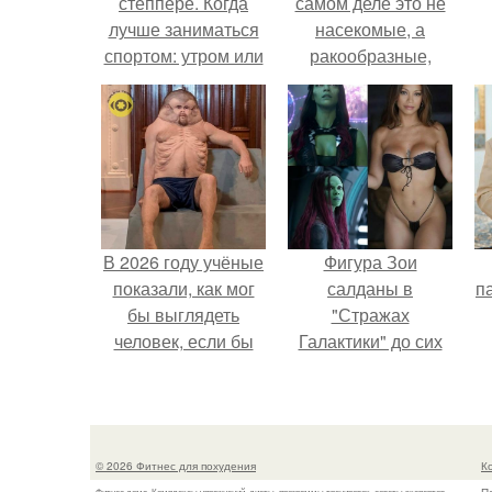
степпере. Когда
самом деле это не
лучше заниматься
насекомые, а
спортом: утром или
ракообразные,
вечером
относящиеся к
бокоплавам.
В 2026 году учёные
Фигура Зои
показали, как мог
салданы в
па
бы выглядеть
"Стражах
человек, если бы
Галактики" до сих
его тело
пор вызывает
эволюционировало
восхищение.
специально для
выживания в
© 2026 Фитнес для похудения
К
автокатастpoфах.
Фитнес дома. Комплексы упражнений, диеты, программы тренировок, советы экспертов