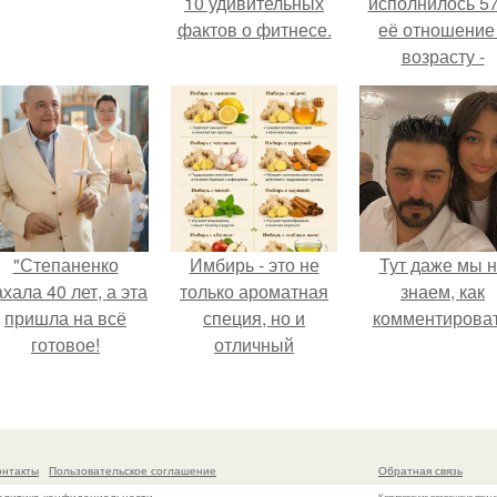
10 удивительных
исполнилось 57
фактов о фитнесе.
её отношение
возрасту -
настоящий
манифест
уверенности: "
говорите, что 
отлично выгля
для 57.
"Степаненко
Имбирь - это не
Тут даже мы 
хала 40 лет, а эта
только ароматная
знаем, как
пришла на всё
специя, но и
комментироват
готовое!
отличный
ингредиент для
полезных напитков
и блюд.
онтакты
Пользовательское соглашение
Обратная связь
Копирование разрешено при у