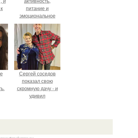
, и
активность,
 к
питание и
эмоциональное
состояние!
не
я
жу
не
Сергей соседов
показал свою
ь.
скромную дачу - и
удивил
поклонников.
казании обратной гиперссылки.