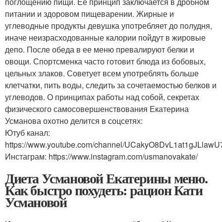
поглощению пищи. Ее принцип заключается в дробном
питании и здоровом пищеварении. Жирные и
углеводные продукты девушка употребляет до полудня,
иначе неизрасходованные калории пойдут в жировые
депо. После обеда в ее меню превалируют белки и
овощи. Спортсменка часто готовит блюда из бобовых,
цельных злаков. Советует всем употреблять больше
клетчатки, пить воды, следить за сочетаемостью белков и
углеводов. О принципах работы над собой, секретах
физического самосовершенствования Екатерина
Усманова охотно делится в соцсетях:
Ютуб канал:
https://www.youtube.com/channel/UCakyO8DvL1at1gJLlaw
Инстаграм: https://www.instagram.com/usmanovakate/
Диета Усмановой Екатерины меню.
Как быстро похудеть: рацион Кати
Усмановой