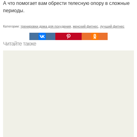
А что помогает вам обрести телесную опору в сложные
периоды.
Категории:
тренировки дома для похудения
,
женский фитнес
,
лучший фитнес
Читайте также
Сколько раз нужно делать планку, чтобы похудеть.
Сколько раз в день делать планку —, чтобы был
результат для похудения