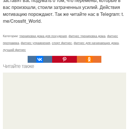
заставят вас подумать о том, что перемены, которые в
вас произошли, стоили затраченных усилий. Действия
мотивацию порождают. Так же читайте нас в Telegram: t.
me/Crossfit_World.
Категории:
тренировки дома для похудения
,
фитнес тренировка дома
,
фитнес
программа
,
фитнес упражнения
,
спорт фитнес
,
фитнес для начинающих дома
,
лучший фитнес
Читайте также
Твой рост о тебе много нового расскажет!