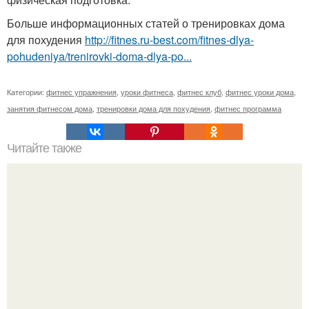
Больше информационных статей о тренировках дома
для похудения
http://fitnes.ru-best.com/fitnes-dlya-
pohudeniya/trenirovki-doma-dlya-po...
Категории:
фитнес упражнения
,
уроки фитнеса
,
фитнес клуб
,
фитнес уроки дома
,
занятия фитнесом дома
,
тренировки дома для похудения
,
фитнес программа
Читайте также
Упражнения для стройного тела!