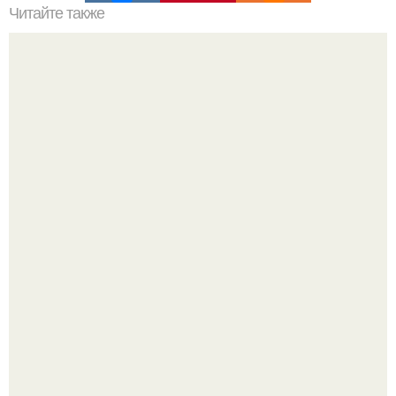
Читайте также
Мостик лежа: Данное упражнение доступно для всех и
очень полезно.
"Начался новый роман?