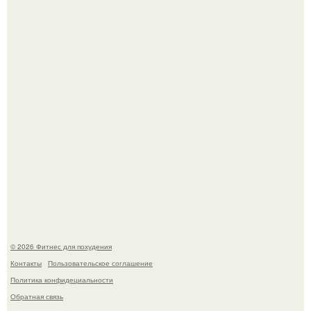
Имбирь - это не только ароматная специя, но и отличный
ингредиент для полезных напитков и блюд.
Тут даже мы не знаем, как комментировать.
© 2026 Фитнес для похудения
Контакты
Пользовательское соглашение
Политика конфидециальности
Обратная связь