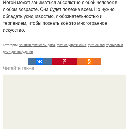
Йогой может заниматься абсолютно любой человек в
любом возрасте. Она будет полезна всем. Но нужно
обладать усидчивостью, любознательностью и
терпением, чтобы познать всё это многогранное
искусство.
Категории:
занятия фитнесом дома
,
фитнес упражнения
,
фитнес зал
,
тренировки
дома для похудения
Читайте также
Несколько свободных мест на вечерний 20: 30 и
утренний 9: 00 фитнес "Total Body" вторник и четверг.