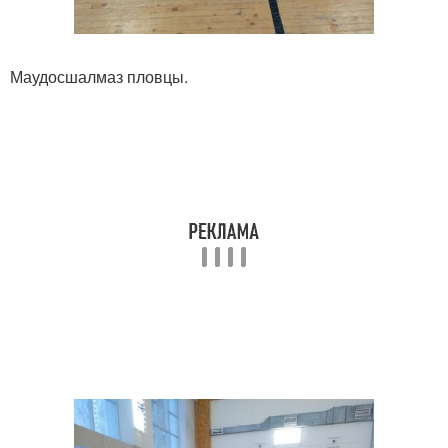
Маудосшалмаз пловцы.