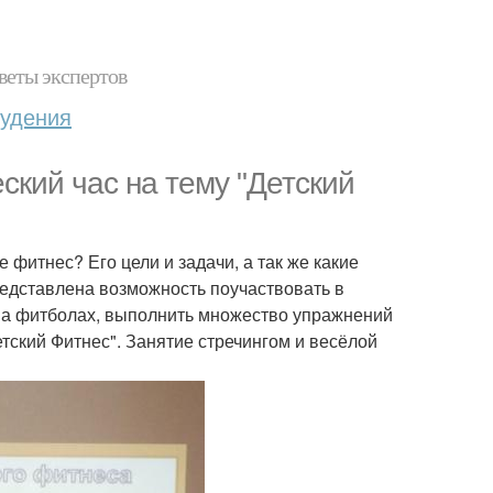
веты экспертов
худения
кий час на тему "Детский
е фитнес? Его цели и задачи, а так же какие
редставлена возможность поучаствовать в
е на фитболах, выполнить множество упражнений
тский Фитнес". Занятие стречингом и весёлой