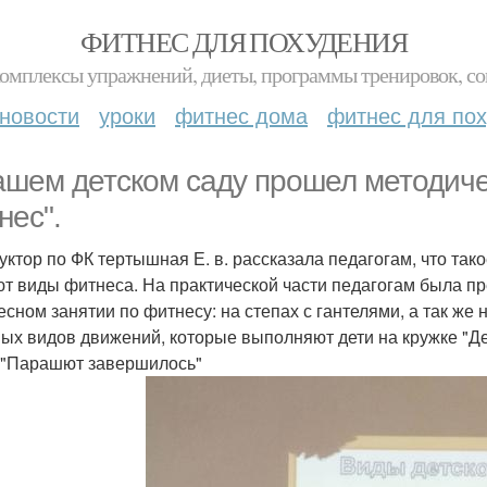
ФИТНЕС ДЛЯ ПОХУДЕНИЯ
комплексы упражнений, диеты, программы тренировок, со
новости
уроки
фитнес дома
фитнес для по
ашем детском саду прошел методичес
нес".
уктор по ФК тертышная Е. в. рассказала педагогам, что тако
т виды фитнеса. На практической части педагогам была п
есном занятии по фитнесу: на степах с гантелями, а так ж
ных видов движений, которые выполняют дети на кружке "Де
 "Парашют завершилось"