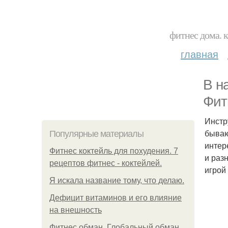
фитнес дома. 
главная
В н
Фит
Инстр
бываю
Популярные материалы
интер
Фитнес коктейль для похудения. 7
и раз
рецептов фитнес - коктейлей.
игрой
Я искала название тому, что делаю.
Дефицит витаминов и его влияние
на внешность
Фитнес обман. Глобальный обман