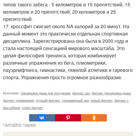
типов такого забега - 5 километров и 15 препятствий, 15
километров и 20 препятствий, 20 километров и 25
препятствий.
17. кроссфит сжигает около NA калорий за 20 минут. На
данный момент это практически отдельная спортивная
дисциплина. Зарегистрирована она была в 2000 году и
стала настоящей сенсацией мирового масштаба. Это
целая философия тренинга, которая комбинирует
различные упражнения из бега, плиометрики,
пауэрлифтинга, гимнастики, тяжелой атлетики и гиревого
спорта. Упражнения просто огромное разнообразие.
Категории:
тренировки дома для похудения
,
фитнес зал
,
фитнес тренировка дома
,
фитнес упражнения
,
лучший фитнес
,
тренажерный зал
,
новый фитнес
,
фитнес с
бассейном
,
спорт фитнес
Читайте также