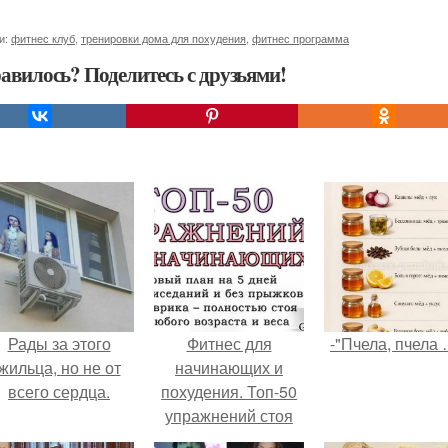
и:
фитнес клуб
,
тренировки дома для похудения
,
фитнес программа
авилось? Поделитесь с друзьями!
Рады за этого
Фитнес для
-"Пчела, пчела 
жильца, но не от
начинающих и
всего сердца.
похудения. Топ-50
упражнений стоя
для начинающих и