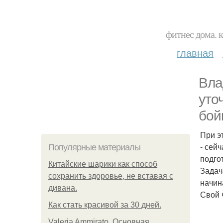
фитнес дома. 
главная
Вла
уто
бой
При э
- сей
Популярные материалы
подго
Китайские шарики как способ
Задач
сохранить здоровье, не вставая с
начин
дивана.
Свой 
Как стать красивой за 30 дней.
Valeria Ammirato. Основная