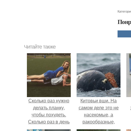
Категори
Понр
Читайте также
Сколько раз нужно
Китовьи вши. На
делать планку,
самом деле это не
чтобы похудеть.
насекомые, а
Сколько раз в день
ракообразные,
делать планку —,
относящиеся к