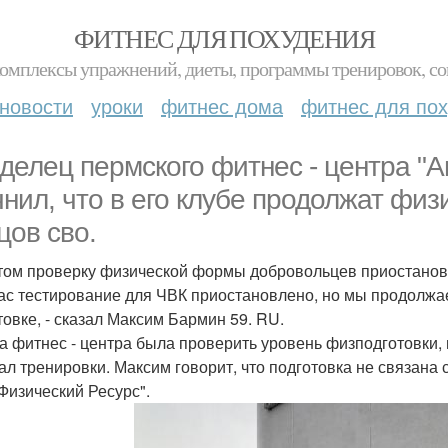
ФИТНЕС ДЛЯ ПОХУДЕНИЯ
комплексы упражнений, диеты, программы тренировок, со
новости
уроки
фитнес дома
фитнес для по
делец пермского фитнес - центра "
чнил, что в его клубе продолжат физ
цов сво.
том проверку физической формы добровольцев приостанови
час тестирование для ЧВК приостановлено, но мы продолж
товке, - сказал Максим Бармин 59. RU.
а фитнес - центра была проверить уровень физподготовки, и
ал тренировки. Максим говорит, что подготовка не связана 
Физический Ресурс".