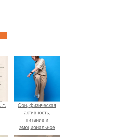
…".
Сон, физическая
активность,
питание и
эмоциональное
состояние!