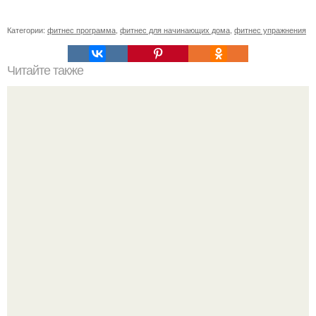
Категории:
фитнес программа
,
фитнес для начинающих дома
,
фитнес упражнения
Читайте также
Простые истины для красивой фигуры.