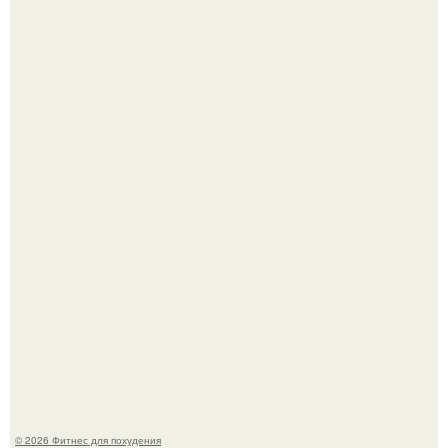
Имбирь - это не только ароматная специя, но и отличный
ингредиент для полезных напитков и блюд.
Сергей соседов показал свою скромную дачу - и удивил
поклонников.
© 2026 Фитнес для похудения