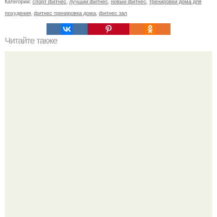
Категории:
спорт фитнес
,
лучший фитнес
,
новый фитнес
,
тренировки дома для
похудения
,
фитнес тренировка дома
,
фитнес зал
Читайте также
12 способов не кушать на ночь.