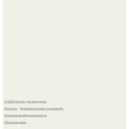
Тут даже мы не знаем, как комментировать.
Не зря её попу считают лучшей в мире.
© 2026 Фитнес для похудения
Контакты
Пользовательское соглашение
Политика конфидециальности
Обратная связь