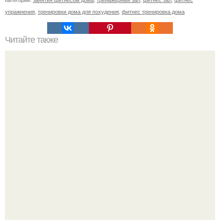
упражнения
,
тренировки дома для похудения
,
фитнес тренировка дома
Читайте также
Сколько раз нужно делать планку, чтобы похудеть.
Сколько раз в день делать планку —, чтобы был
результат для похудения